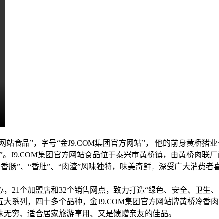
官方网站食品”，字号“金J9.COM集团官方网站”， 他的前身
”。J9.COM集团官方网站食品位于泰兴市黄桥镇，由黄桥肉
、“香肠”、“香肚”、“肉渣”风味独特，味美奇鲜，深受广大消费者喜
21个加盟店和32个销售网点，致力打造“绿色、安全、卫生、
大系列，四十多个品种，金J9.COM集团官方网站牌黄桥冷香
味无穷、适合居家旅游享用、又是馈赠亲友的佳品。