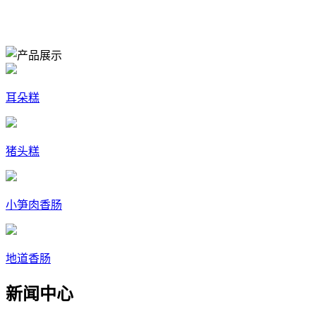
耳朵糕
猪头糕
小笋肉香肠
地道香肠
新闻中心