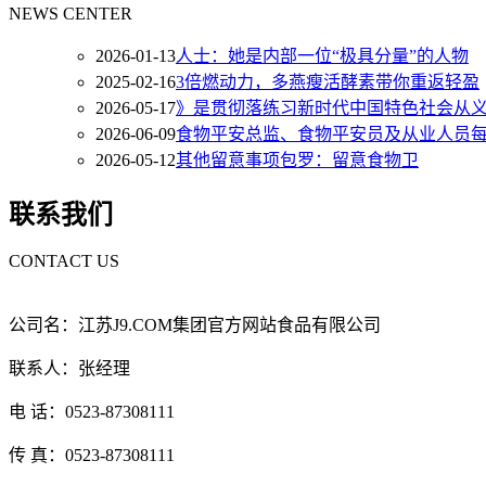
NEWS CENTER
2026-01-13
人士：她是内部一位“极具分量”的人物
2025-02-16
3倍燃动力，多燕瘦活酵素带你重返轻盈
2026-05-17
》是贯彻落练习新时代中国特色社会从
2026-06-09
食物平安总监、食物平安员及从业人员
2026-05-12
其他留意事项包罗：留意食物卫
联系我们
CONTACT US
公司名：江苏J9.COM集团官方网站食品有限公司
联系人：张经理
电 话：0523-87308111
传 真：0523-87308111