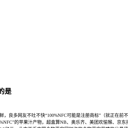
的是
，良多网友不吐不快“100%NFC可能是注册商标”（就正在
0%NFC”的苹果汁产物，超盒算NB、奥乐齐、美团欢愉猴、京东