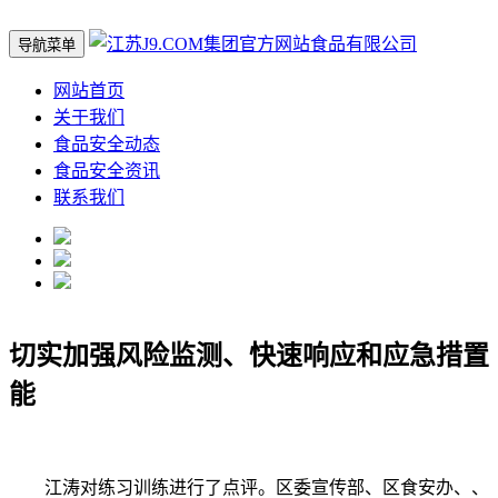
导航菜单
网站首页
关于我们
食品安全动态
食品安全资讯
联系我们
切实加强风险监测、快速响应和应急措置
能
江涛对练习训练进行了点评。区委宣传部、区食安办、、